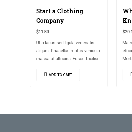
Start a Clothing
Wh
Company
Kn
$
11.80
$
20.
Ut a lacus sed ligula venenatis
Maec
aliquet. Phasellus mattis vehicula
effi
massa at ultricies. Fusce facilisis
Morb
vel augue et volutpat. Fusce
ex eg
ultrices lobortis augue, vitae
Pell
ADD TO CART
pellentesque felis. In ipsum leo,…
nequ
laore