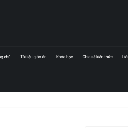
ng chủ
Tài liệu giáo án
Khóa học
Chia sẻ kiến thức
Liê