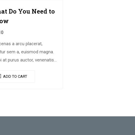
at Do You Need to
ow
10
enas a arcu placerat,
citur sem a, euismod magna.
i at purus auctor, venenatis
et, pretium tellus.
entesque bibendum orci non
ADD TO CART
e semper, quis semper nulla
et.