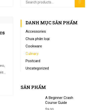
Search
SEARCH
for:
DANH MỤC SẢN PHẨM
cs
Accessories
Chưa phân loại
Cookware
Culinary
Postcard
eo,
Uncategorized
uis
a.
sed
SẢN PHẨM
A Beginner Crash
Course Guide
$
9.00