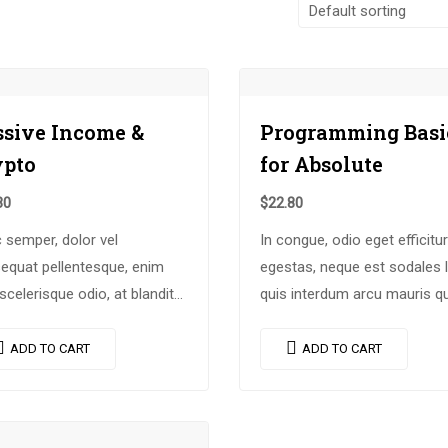
ssive Income &
Programming Basi
ypto
for Absolute
30
$
22.80
 semper, dolor vel
In congue, odio eget efficitur
equat pellentesque, enim
egestas, neque est sodales l
scelerisque odio, at blandit
quis interdum arcu mauris q
 quam non metus. Donec
nisl. Maecenas et augue ligul
m risus ex, quis scelerisque
Suspendisse ornare, lorem 
ADD TO CART
ADD TO CART
s sollicitudin at.
finibus suscipit, nisl augue
pellentesque…