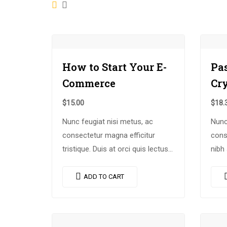
Showing all 5 results
How to Start Your E-
Pa
Commerce
Cr
$
15.00
$
18.
Nunc feugiat nisi metus, ac
Nunc
consectetur magna efficitur
cons
tristique. Duis at orci quis lectus
nibh 
convallis blandit in vehicula orci.
nisi
Morbi condimentum blandit ex.
dictu
ADD TO CART
Suspendisse vehicula feugiat
turpi
augue, euismod placerat…