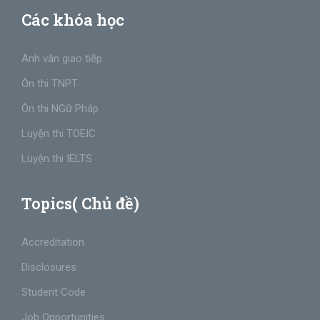
Các khóa học
Anh văn giao tiếp
Ôn thi TNPT
Ôn thi NGữ Pháp
Luyện thi TOEIC
Luyện thi IELTS
Topics( Chủ đề)
Accreditation
Disclosures
Student Code
Job Opportunities