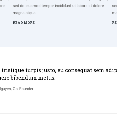
ore
sed do eiusmod tempor incididunt ut labore et dolore
se
magna aliqua.
ma
READ MORE
RE
 tristique turpis justo, eu consequat sem adi
uere bibendum metus.
Nguyen, Co-Founder