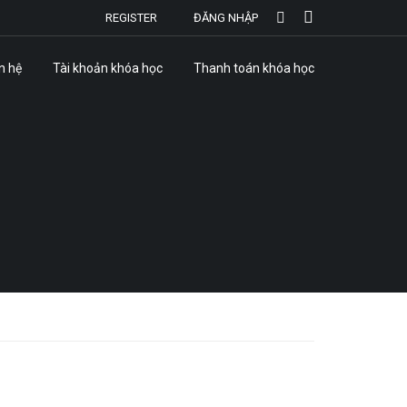
REGISTER
ĐĂNG NHẬP
n hệ
Tài khoản khóa học
Thanh toán khóa học