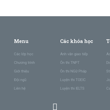
Menu
Các khóa học
T
Các lớp học
Anh văn giao tiếp
Ac
Chương trình
Ôn thi TNPT
Di
Giới thiệu
Ôn thi NGữ Pháp
St
Đội ngũ
Luyện thi TOEIC
Jo
Liên hệ
Luyện thi IELTS
C