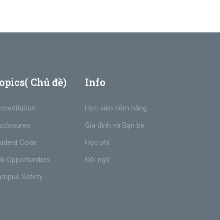
opics( Chủ đề)
Info
creditation
Học viên tiềm năng
sclosures
Gia đình và Bạn bè
udent Code
Học phí
b Opportunities
Đội ngữ
ampus Safety