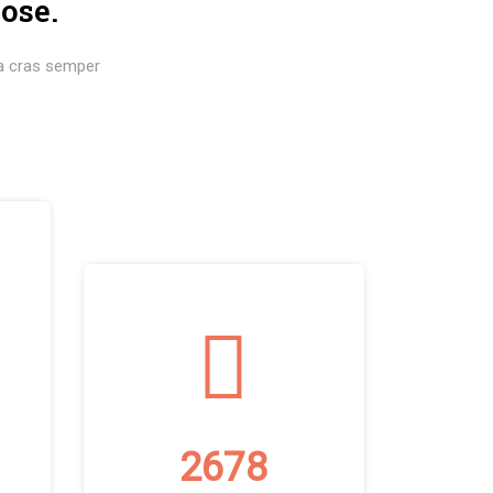
ose.
s a cras semper
2678