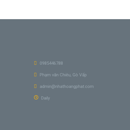
0985446788
Phạm văn Chiêu, Gò Vấp
admin@nhathoangphat.com
Daily