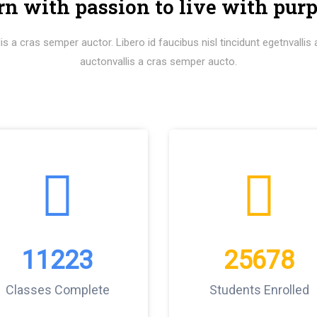
rn with passion to live with purp
s a cras semper auctor. Libero id faucibus nisl tincidunt egetnvalli
auctonvallis a cras semper aucto.
11223
25678
Classes Complete
Students Enrolled