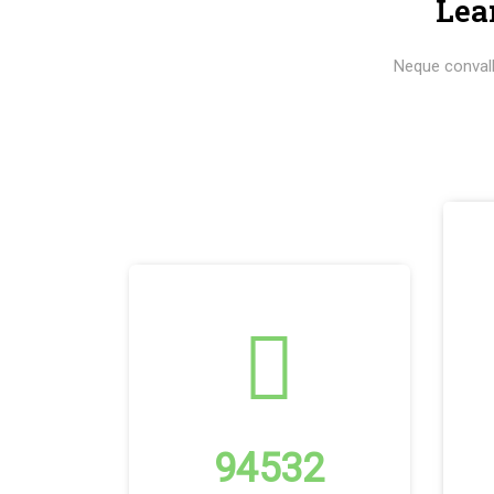
Lea
Neque convalli
94532