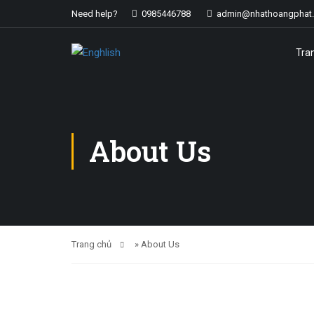
Need help?
0985446788
admin@nhathoangphat
Tra
About Us
Trang chủ
»
About Us