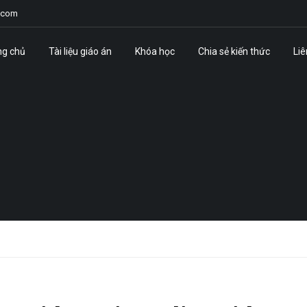
.com
ng chủ
Tài liệu giáo án
Khóa học
Chia sẻ kiến thức
Liê